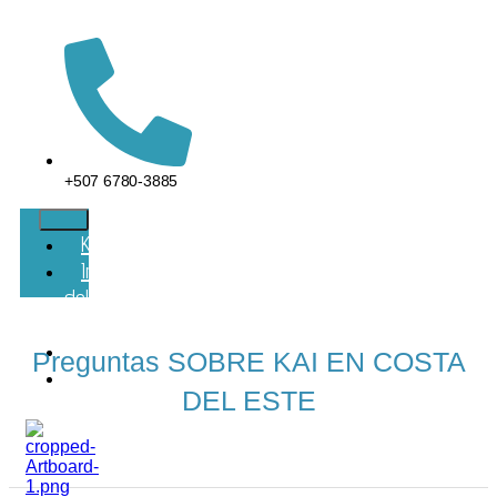
+507 6780-3885
KAI
Información
del
Proyecto
Contacto
Preguntas SOBRE KAI EN COSTA
FAQS
DEL ESTE